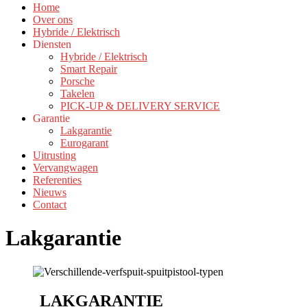
Home
Over ons
Hybride / Elektrisch
Diensten
Hybride / Elektrisch
Smart Repair
Porsche
Takelen
PICK-UP & DELIVERY SERVICE
Garantie
Lakgarantie
Eurogarant
Uitrusting
Vervangwagen
Referenties
Nieuws
Contact
Lakgarantie
LAKGARANTIE